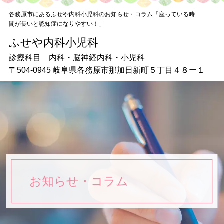
各務原市にあるふせや内科小児科のお知らせ・コラム「座っている時
間が長いと認知症になりやすい！」
ふせや内科小児科
ふせや内科小児科
〒504-0945 岐阜県各務原市那加日新町５丁目４８ー１
診療科目 内科・脳神経内科・小児科
〒504-0945 岐阜県各務原市那加日新町５丁目４８ー１
■
受付時間
診療時間 月・火・水・木
午前9：00～12：00 午後15：45～18：30
土・日 午前9：00～12：00
お問い合わせ
058-372-8007
お知らせ・コラム
TOP
初めての方へ