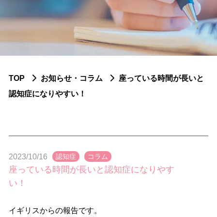
ふせや内科小児科について
脳神経内科疾患
認知症
パーキンソン症候群
TOP
お知らせ・コラム
座っている時間が長いと
認知症になりやすい！
頭痛
てんかん
脳血管障害
2023/10/16
認知症
コラム
末梢神経障害
座っている時間が長いと認知症になりやす
い！
神経免疫疾患
筋疾患
イギリスからの報告です。