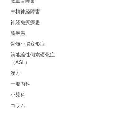
脳血管障害
末梢神経障害
神経免疫疾患
筋疾患
骨髄小脳変形症
筋萎縮性側索硬化症
（ASL）
漢方
一般内科
小児科
コラム