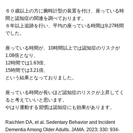
脊
６０歳以上の方に腕時計型の装置を付け、座っている時
髄小脳変性症
間と認知症の関連を調べております。
６年以上追跡を行い、平均の座っている時間は9.27時間
筋萎縮性側索硬化症（ALS）
でした。
漢方
座っている時間が、10時間以上では認知症のリスクが
1.08倍となり、
小児科
12時間では1.63倍、
15時間では3.21倍、
一般内科
という結果となっておりました。
お知らせ・コラム
座っている時間が長いほど認知症のリスクが上昇してく
採用情報
ると考えていいと思います。
やはり運動する習慣は認知症にも効果があります。
Raichlen DA, et al. Sedentary Behavior and Incident
Dementia Among Older Adults. JAMA. 2023; 330: 934-