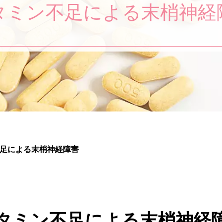
タミン不足による末梢神経
足による末梢神経障害
タミン不足による末梢神経