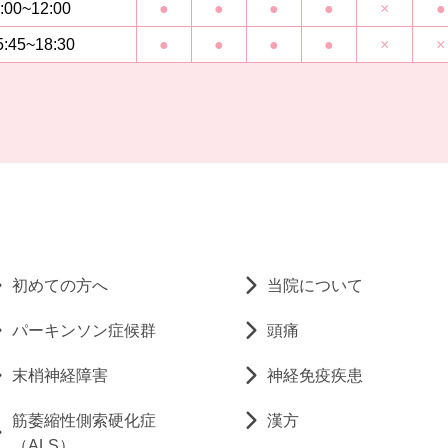
:00~12:00
●
●
●
●
×
●
5:45~18:30
●
●
●
●
×
×
初めての方へ
当院について
パーキンソン症候群
頭痛
末梢神経障害
神経免疫疾患
筋萎縮性側索硬化症
漢方
（ALS）