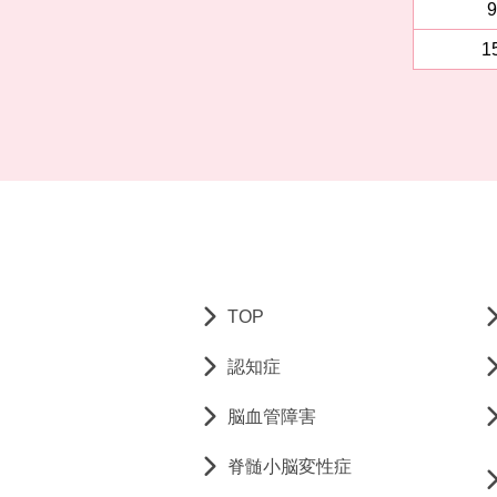
9
1
TOP
認知症
脳血管障害
脊髄小脳変性症