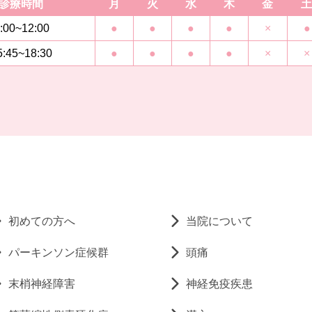
診療時間
月
火
水
木
金
土
:00~12:00
●
●
●
●
×
●
5:45~18:30
●
●
●
●
×
×
初めての方へ
当院について
パーキンソン症候群
頭痛
末梢神経障害
神経免疫疾患