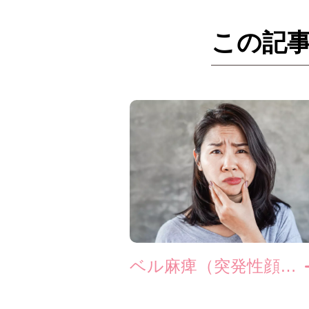
この記
ベル麻痺（突発性顔面神経麻痺）