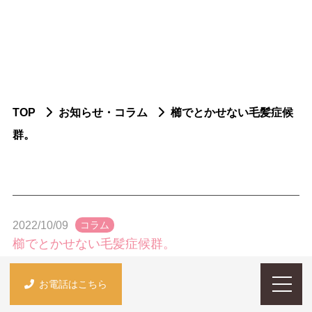
ふせや内科小児科について
脳神経内科疾患
認知症
パーキンソン症候群
TOP
お知らせ・コラム
櫛でとかせない毛髪症候
群。
頭痛
てんかん
脳血管障害
2022/10/09
コラム
末梢神経障害
櫛でとかせない毛髪症候群。
神経免疫疾患
世の中には変わった病気があります。
お電話はこちら
筋疾患