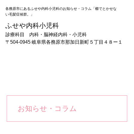
各務原市にあるふせや内科小児科のお知らせ・コラム「櫛でとかせな
い毛髪症候群。」
ふせや内科小児科
ふせや内科小児科
〒504-0945 岐阜県各務原市那加日新町５丁目４８ー１
診療科目 内科・脳神経内科・小児科
〒504-0945 岐阜県各務原市那加日新町５丁目４８ー１
■
受付時間
診療時間 月・火・水・木
午前9：00～12：00 午後15：45～18：30
土・日 午前9：00～12：00
お問い合わせ
058-372-8007
お知らせ・コラム
TOP
初めての方へ