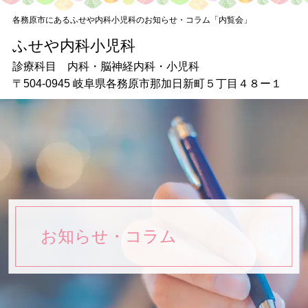
各務原市にあるふせや内科小児科のお知らせ・コラム「内覧会」
ふせや内科小児科
ふせや内科小児科
診療科目 内科・脳神経内科・小児科
〒504-0945 岐阜県各務原市那加日新町５丁目４８ー１
〒504-0945 岐阜県各務原市那加日新町５丁目４８ー１
■
受付時間
診療時間 月・火・水・木
午前9：00～12：00 午後15：45～18：30
土・日 午前9：00～12：00
お問い合わせ
058-372-8007
お知らせ・コラム
TOP
初めての方へ