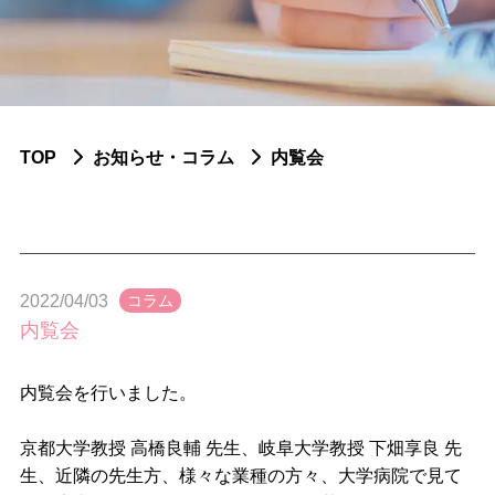
ふせや内科小児科について
脳神経内科疾患
認知症
TOP
お知らせ・コラム
内覧会
パーキンソン症候群
頭痛
てんかん
2022/04/03
コラム
脳血管障害
内覧会
末梢神経障害
内覧会を行いました。
神経免疫疾患
京都大学教授 高橋良輔 先生、岐阜大学教授 下畑享良 先
生、近隣の先生方、様々な業種の方々、大学病院で見て
筋疾患