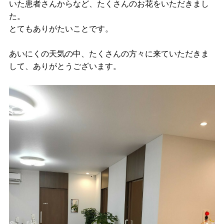
いた患者さんからなど、たくさんのお花をいただきまし
脊
た。
髄小脳変性症
とてもありがたいことです。
筋萎縮性側索硬化症（ALS）
あいにくの天気の中、たくさんの方々に来ていただきま
して、ありがとうございます。
漢方
小児科
一般内科
お知らせ・コラム
採用情報