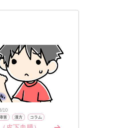
3/10
障害
漢方
コラム
あざ（皮下血腫）ができやすい？