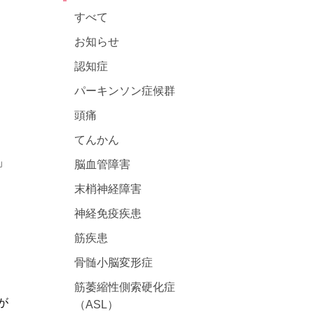
すべて
お知らせ
認知症
パーキンソン症候群
頭痛
てんかん
」
脳血管障害
末梢神経障害
神経免疫疾患
筋疾患
骨髄小脳変形症
筋萎縮性側索硬化症
が
（ASL）