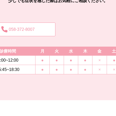
少しでも症状を感じた際はお気軽にご相談ください。
058-372-8007
診療時間
月
火
水
木
金
土
:00~12:00
●
●
●
●
×
●
5:45~18:30
●
●
●
●
×
×